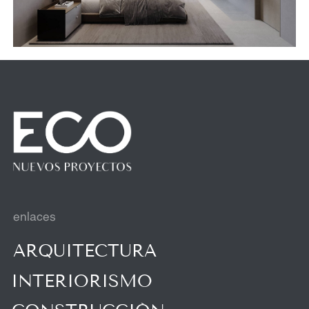
contacto
I
N
S
T
A
G
R
A
M
I
N
S
T
A
G
R
A
M
W
H
A
T
S
A
P
P
W
H
A
T
S
A
P
P
A
R
E
S
E
N
D
E
Z
@
E
C
O
-
A
R
Q
.
C
O
M
A
R
E
S
E
N
D
E
Z
@
E
C
O
-
A
R
Q
.
C
O
M
A
D
M
I
N
I
S
T
R
A
C
I
O
N
@
E
C
O
-
A
R
Q
.
M
X
A
D
M
I
N
I
S
T
R
A
C
I
O
N
@
E
C
O
-
A
R
Q
.
M
X
POLÍTICA DE PRIVACIDAD
W
E
B
S
I
T
E
D
E
V
E
L
O
P
M
E
N
T
:
Y
U
.
K
U
C
H
E
V
A
W
E
B
S
I
T
E
D
E
V
E
L
O
P
M
E
N
T
:
Y
U
.
K
U
C
H
E
V
A
© 2026 ECO NUEVOS PROYECTOS
ARQ. RESÉNDEZ ALEJANDRO