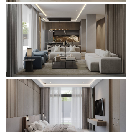
ARQUITECTURA
INTERIORISMO
CONSTRUCCIÓN
DESARROLLOS
INMOBILIARIOS
NOSOTROS
CONTACTO
oficina
CALZADA DEL VALLE 510, COLONIA DEL
VALLE, SAN PEDRO GG, NUEVO LEÓN,
MÉXICO, 66220
LUNES A VIERNES: 9:00 AM - 6:00 PM
SABADO: 9:00 AM - 2:00 PM