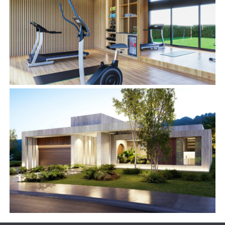
enlaces
ARQUITECTURA
INTERIORISMO
CONSTRUCCIÓN
DESARROLLOS
INMOBILIARIOS
NOSOTROS
CONTACTO
oficina
CALZADA DEL VALLE 510, COLONIA DEL