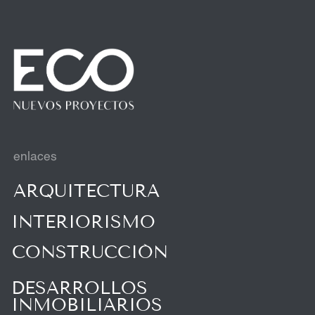
VALLE, SAN PEDRO GG, NUEVO LEÓN,
MÉXICO, 66220
LUNES A VIERNES: 9:00 AM - 6:00 PM
SABADO: 9:00 AM - 2:00 PM
contacto
I
N
S
T
A
G
R
A
M
I
N
S
T
A
G
R
A
M
W
H
A
T
S
A
P
P
W
H
A
T
S
A
P
P
A
R
E
S
E
N
D
E
Z
@
E
C
O
-
A
R
Q
.
C
O
M
A
R
E
S
E
N
D
E
Z
@
E
C
O
-
A
R
Q
.
C
O
M
A
D
M
I
N
I
S
T
R
A
C
I
O
N
@
E
C
O
-
A
R
Q
.
M
X
A
D
M
I
N
I
S
T
R
A
C
I
O
N
@
E
C
O
-
A
R
Q
.
M
X
POLÍTICA DE PRIVACIDAD
W
E
B
S
I
T
E
D
E
V
E
L
O
P
M
E
N
T
:
Y
U
.
K
U
C
H
E
V
A
W
E
B
S
I
T
E
D
E
V
E
L
O
P
M
E
N
T
:
Y
U
.
K
U
C
H
E
V
A
© 2026 ECO NUEVOS PROYECTOS
ARQ. RESÉNDEZ ALEJANDRO