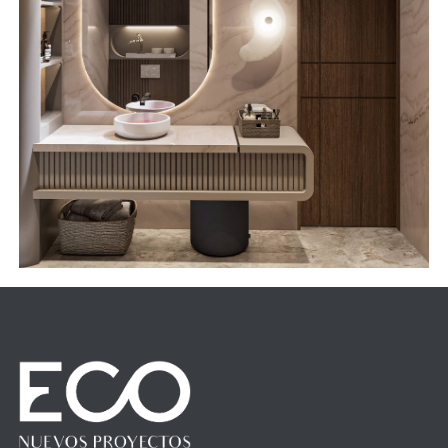
W
H
A
T
S
A
P
P
A
R
E
S
E
N
D
E
Z
@
E
C
O
-
A
R
Q
.
C
O
M
A
R
E
S
E
N
D
E
Z
@
E
C
O
-
A
R
Q
.
C
O
M
A
D
M
I
N
I
S
T
R
A
C
I
O
N
@
E
C
O
-
A
R
Q
.
M
X
A
D
M
I
N
I
S
T
R
A
C
I
O
N
@
E
C
O
-
A
R
Q
.
M
X
POLÍTICA DE PRIVACIDAD
W
E
B
S
I
T
E
D
E
V
E
L
O
P
M
E
N
T
:
Y
U
.
K
U
C
H
E
V
A
W
E
B
S
I
T
E
D
E
V
E
L
O
P
M
E
N
T
:
Y
U
.
K
U
C
H
E
V
A
© 2026 ECO NUEVOS PROYECTOS
ARQ. RESÉNDEZ ALEJANDRO