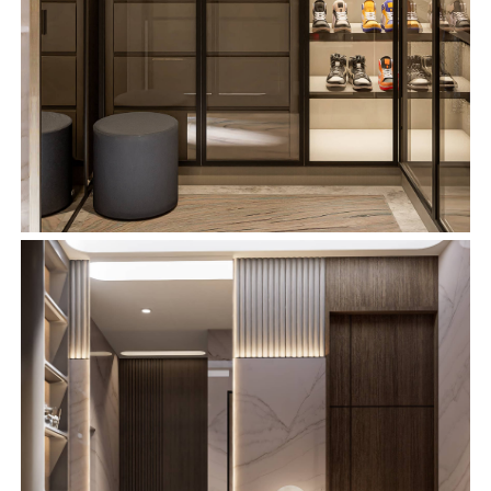
CONSTRUCCIÓN
DESARROLLOS
INMOBILIARIOS
NOSOTROS
CONTACTO
oficina
CALZADA DEL VALLE 510, COLONIA DEL
VALLE, SAN PEDRO GG, NUEVO LEÓN,
MÉXICO, 66220
LUNES A VIERNES: 9:00 AM - 6:00 PM
SABADO: 9:00 AM - 2:00 PM
contacto
I
N
S
T
A
G
R
A
M
I
N
S
T
A
G
R
A
M
W
H
A
T
S
A
P
P